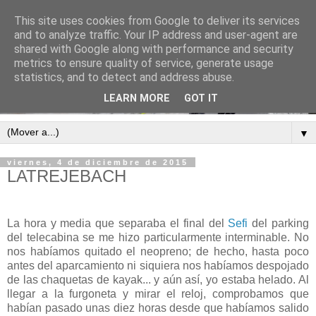
This site uses cookies from Google to deliver its services
and to analyze traffic. Your IP address and user-agent are
shared with Google along with performance and security
metrics to ensure quality of service, generate usage
statistics, and to detect and address abuse.
LEARN MORE
GOT IT
▼
viernes, 4 de diciembre de 2015
LATREJEBACH
La hora y media que separaba el final del
Sefi
del parking
del telecabina se me hizo particularmente interminable. No
nos habíamos quitado el neopreno; de hecho, hasta poco
antes del aparcamiento ni siquiera nos habíamos despojado
de las chaquetas de kayak... y aún así, yo estaba helado. Al
llegar a la furgoneta y mirar el reloj, comprobamos que
habían pasado unas diez horas desde que habíamos salido