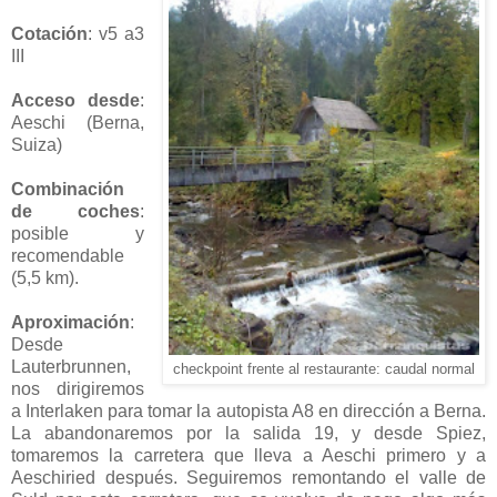
Cotación
: v5 a3
III
Acceso desde
:
Aeschi (Berna,
Suiza)
Combinación
de coches
:
posible y
recomendable
(5,5 km).
Aproximación
:
Desde
Lauterbrunnen,
checkpoint frente al restaurante: caudal normal
nos dirigiremos
a Interlaken para tomar la autopista A8 en dirección a Berna.
La abandonaremos por la salida 19, y desde Spiez,
tomaremos la carretera que lleva a Aeschi primero y a
Aeschiried después. Seguiremos remontando el valle de