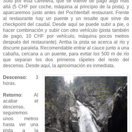
Suld por esta carretera, que se vuelve de pago algo más
allá (5 CHF por coche, máquina al principio de la pista), y
aparcaremos justo antes del Pochtenfall restaurant. Frente
al restaurante hay un puente y un resalte que sirve de
checkpoint del caudal. Desde aquí se puede subir a pie, o
hacer combinación y subir con otro vehículo (pista también
de pago, 10 CHF por vehículo, máquina pocos metros
después del restaurante). Arriba la pista se acerca al río y
discurre paralela. Recomendable entrar al cauce junto a una
cabaña, cercana a un puente, para evitar los 500 m de río
que separan los dos primeros rápeles del resto del
descenso. Desde aquí, la aproximación es inmediata.
Descenso
: 3
horas.
Retorno
: Al
acabar el
descenso,
seguiremos
unos metros
hasta ver una
pista a la