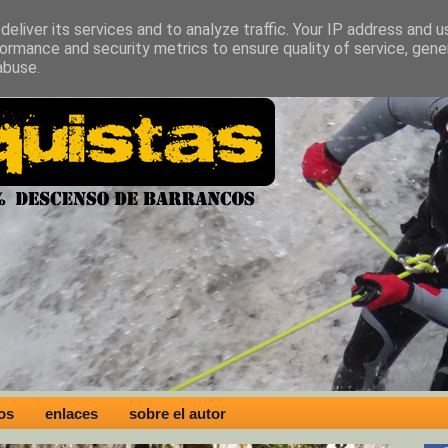
eliver its services and to analyze traffic. Your IP address and 
ormance and security metrics to ensure quality of service, gen
abuse.
os
enlaces
sobre el autor