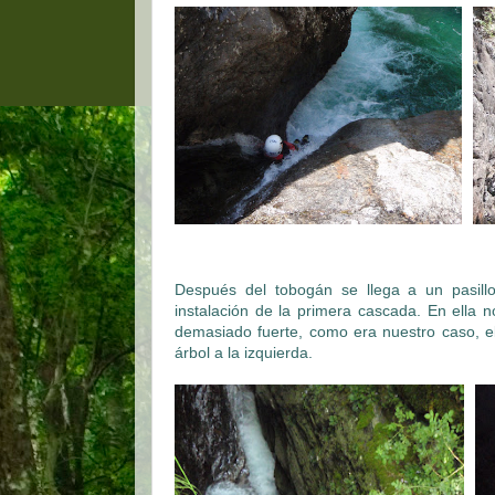
Después del tobogán se llega a un pasill
instalación de la primera cascada. En ella n
demasiado fuerte, como era nuestro caso, e
árbol a la izquierda.