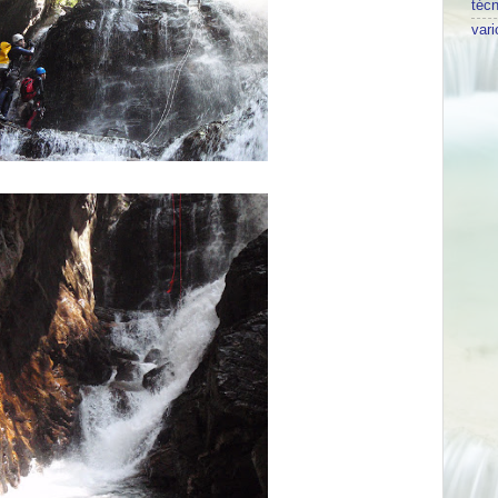
técn
vari