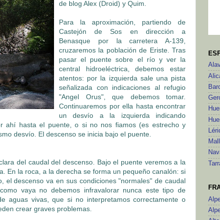
de blog Alex (Droid) y Quim.
Para la aproximación, partiendo de
Castejón de Sos en dirección a
Benasque por la carretera A-139,
cruzaremos la población de Eriste. Tras
ES
pasar el puente sobre el río y ver la
Ala
central hidroeléctrica, debemos estar
Alic
atentos: por la izquierda sale una pista
señalizada con indicaciones al refugio
Bar
"Angel Orus", que debemos tomar.
Ger
Continuaremos por ella hasta encontrar
Hue
un desvío a la izquierda indicando
Hue
 ahí hasta el puente, o si no nos fiamos (es estrecho y
Léri
o desvío. El descenso se inicia bajo el puente.
Mal
Nav
ara del caudal del descenso. Bajo el puente veremos a la
Tar
a. En la roca, a la derecha se forma un pequeño canalón: si
eco, el descenso va en sus condiciones "normales" de caudal
FR
 como vaya no debemos infravalorar nunca este tipo de
e aguas vivas, que si no interpretamos correctamente o
Alp
eden crear graves problemas.
Alp