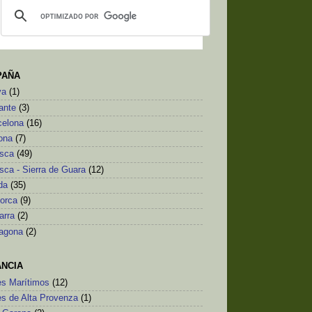
PAÑA
va
(1)
ante
(3)
celona
(16)
ona
(7)
sca
(49)
sca - Sierra de Guara
(12)
da
(35)
lorca
(9)
arra
(2)
ragona
(2)
ANCIA
es Marítimos
(12)
es de Alta Provenza
(1)