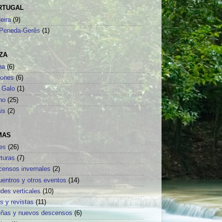
RTUGAL
eira
(9)
Peneda-Gerês
(1)
ZA
na
(6)
sones
(6)
 Galo
(1)
no
(25)
is
(2)
MAS
es
(26)
turas
(7)
censos invernales
(2)
uentros y otros eventos
(14)
des verticales
(10)
os y revistas
(11)
eñas y nuevos descensos
(6)