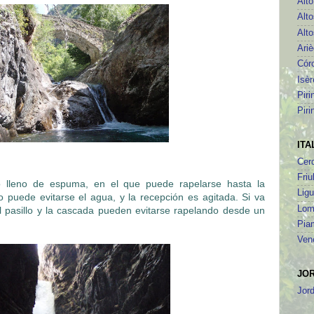
Alt
Alto
Alto
Ari
Cór
Isèr
Piri
Piri
ITA
Cer
Friu
o lleno de espuma, en el que puede rapelarse hasta la
Ligu
o puede evitarse el agua, y la recepción es agitada. Si va
Lom
l pasillo y la cascada pueden evitarse rapelando desde un
Pia
Ven
JO
Jor