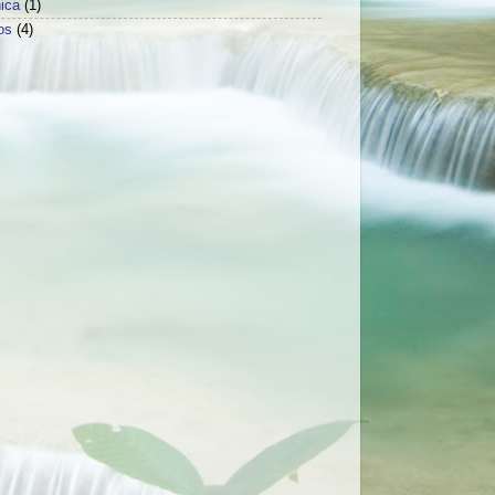
ica
(1)
os
(4)