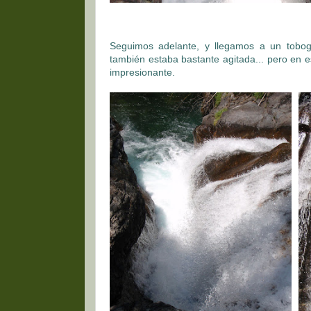
Seguimos adelante, y llegamos a un tobogá
también estaba bastante agitada... pero en e
impresionante.