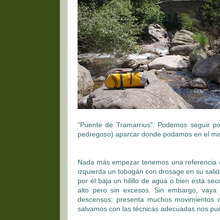
"Puente de Tramarrius". Podemos seguir por
pedregoso) aparcar donde podamos en el mism
Nada más empezar tenemos una referencia cl
izquierda un tobogán con drosage en su salid
por él baja un hilillo de agua o bien está s
alto pero sin excesos. Sin embargo, vaya
descensos: presenta muchos movimientos d
salvamos con las técnicas adecuadas nos pu