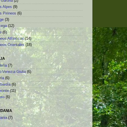
o Garona
(2)
s Alpes
(9)
s Pirineos
(6)
ège
(3)
cega
(12)
e
(6)
neos Atlánticos
(14)
neos Orientales
(18)
LIA
deña
(7)
li-Venezia Giulia
(6)
ria
(6)
bardía
(6)
monte
(11)
eto
(6)
RDANIA
dania
(7)