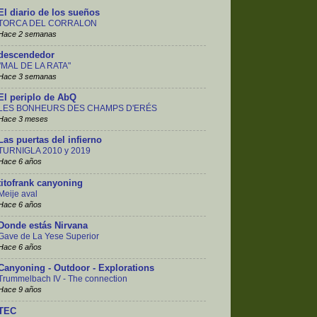
El diario de los sueños
TORCA DEL CORRALON
Hace 2 semanas
descendedor
"MAL DE LA RATA"
Hace 3 semanas
El periplo de AbQ
LES BONHEURS DES CHAMPS D'ERÉS
Hace 3 meses
Las puertas del infierno
TURNIGLA 2010 y 2019
Hace 6 años
titofrank canyoning
Meije aval
Hace 6 años
Donde estás Nirvana
Gave de La Yese Superior
Hace 6 años
Canyoning - Outdoor - Explorations
Trummelbach IV - The connection
Hace 9 años
TEC