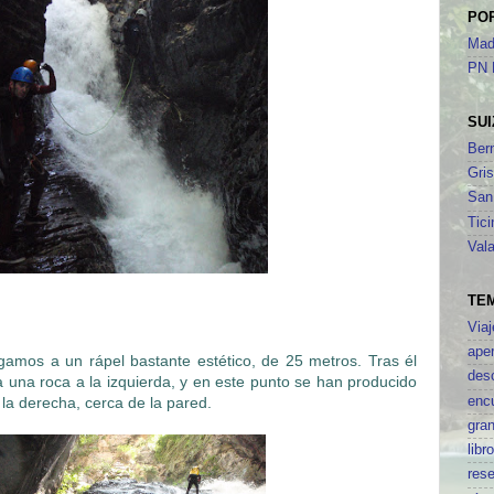
PO
Mad
PN 
SUI
Ber
Gri
San
Tici
Vala
TE
Viaj
aper
egamos a un rápel bastante estético, de 25 metros. Tras él
des
una roca a la izquierda, y en este punto se han producido
enc
 la derecha, cerca de la pared.
gran
libr
res