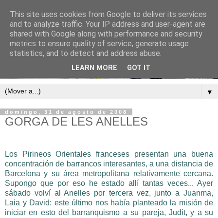
This site uses cookies from Google to deliver its services
and to analyze traffic. Your IP address and user-agent are
shared with Google along with performance and security
metrics to ensure quality of service, generate usage
statistics, and to detect and address abuse.
LEARN MORE
GOT IT
▼
domingo, 31 de agosto de 2008
GORGA DE LES ANELLES
Los Pirineos Orientales franceses presentan una buena
concentración de barrancos interesantes, a una distancia de
Barcelona y su área metropolitana relativamente cercana.
Supongo que por eso he estado allí tantas veces... Ayer
sábado volví al Anelles por tercera vez, junto a Juanma,
Laia y David: este último nos había planteado la misión de
iniciar en esto del barranquismo a su pareja, Judit, y a su