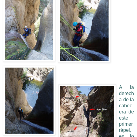
A la
derech
a de la
cabec
era de
este
primer
rápel,
en lo