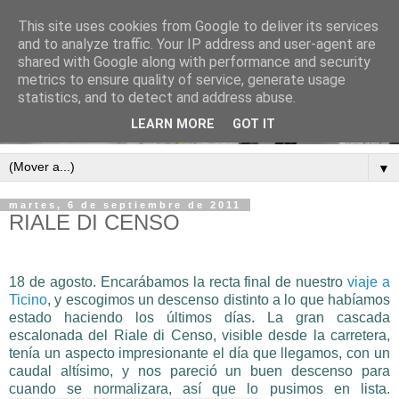
This site uses cookies from Google to deliver its services
and to analyze traffic. Your IP address and user-agent are
shared with Google along with performance and security
metrics to ensure quality of service, generate usage
statistics, and to detect and address abuse.
LEARN MORE
GOT IT
▼
martes, 6 de septiembre de 2011
RIALE DI CENSO
18 de agosto. Encarábamos la recta final de nuestro
viaje a
Ticino
, y escogimos un descenso distinto a lo que habíamos
estado haciendo los últimos días. La gran cascada
escalonada del Ria
le di Censo, visible desde la carretera,
tenía un aspecto impresionante el día que
llegamos, con un
caudal altísimo, y nos pareció un
buen descenso para
cuando se normalizara, así
que lo pusimos
en lista.