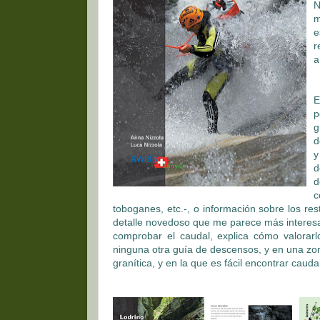
N
m
e
r
a
E
p
g
d
y
d
d
c
toboganes, etc.-, o información sobre los r
detalle novedoso que me parece más interesa
comprobar el caudal, explica cómo valorarlo
ninguna otra guía de descensos, y en una zon
granítica, y en la que es fácil encontrar cauda