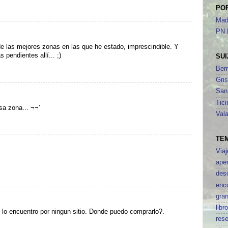
PO
Mad
PN 
 las mejores zonas en las que he estado, imprescindible. Y
 pendientes allí... ;)
SUI
Ber
Gri
San
Tici
a zona... ¬¬'
Vala
TE
Viaj
aper
des
enc
gran
libr
no lo encuentro por ningun sitio. Donde puedo comprarlo?.
res