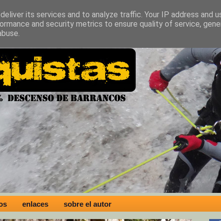
eliver its services and to analyze traffic. Your IP address and 
ormance and security metrics to ensure quality of service, gen
abuse.
os
enlaces
sobre el autor