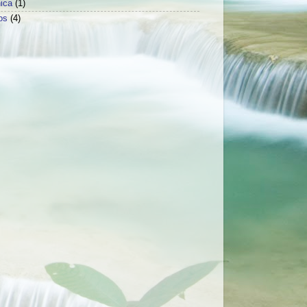
ica
(1)
os
(4)