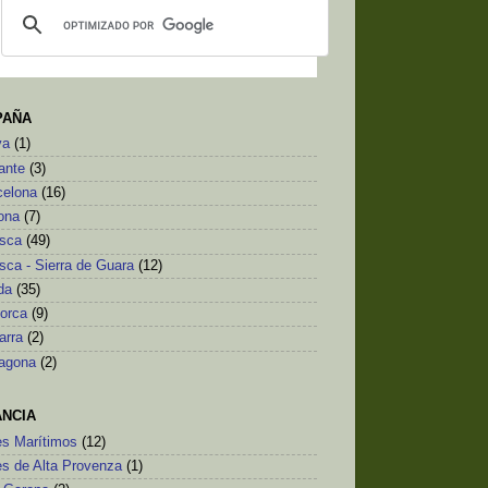
PAÑA
va
(1)
ante
(3)
celona
(16)
ona
(7)
sca
(49)
sca - Sierra de Guara
(12)
da
(35)
lorca
(9)
arra
(2)
ragona
(2)
ANCIA
es Marítimos
(12)
es de Alta Provenza
(1)