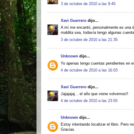
3 de octubre de 2010 a las 9:45
Xavi Guerrero
dijo...
A mí me encantó, personalmente es una de
maldita sea, todavía tengo algunas cuentas
3 de octubre de 2010 a las 21:35
Unknown
dijo...
Yo apenas tengo cuentas pendientes en es
4 de octubre de 2010 a las 16:03
Xavi Guerrero
dijo...
Jajajajaj... el año que viene volvemos!!
4 de octubre de 2010 a las 23:55
Unknown
dijo...
Estoy intentando localizar el libro. Pero 
Gracias.