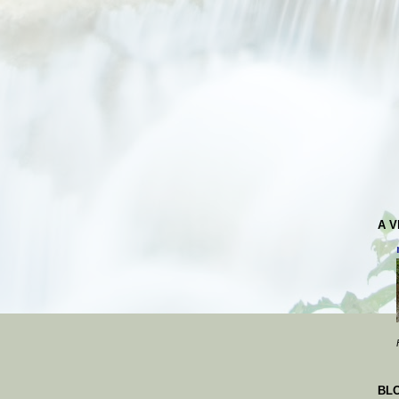
A 
BL