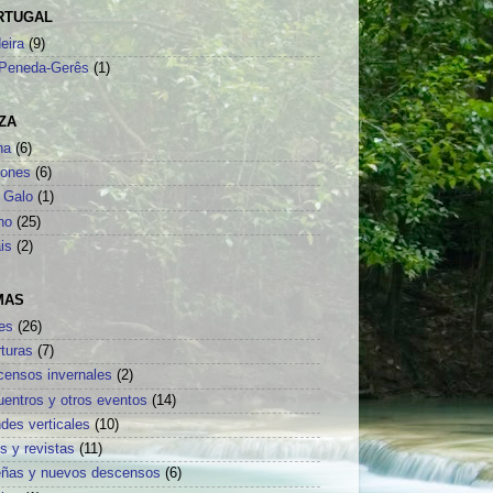
RTUGAL
eira
(9)
Peneda-Gerês
(1)
ZA
na
(6)
sones
(6)
 Galo
(1)
no
(25)
is
(2)
MAS
es
(26)
turas
(7)
censos invernales
(2)
uentros y otros eventos
(14)
des verticales
(10)
os y revistas
(11)
eñas y nuevos descensos
(6)