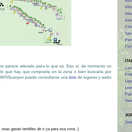
Alt
Alto
Alto
Ari
Cór
Isèr
Piri
Piri
ITA
me parece elevado para lo que es. Eso sí, de momento no
Cer
r lo que hay que comprarla en la zona o bien buscarla por
Friu
n SWISScanyon puede consultarse una
lista
de lugares y webs
Ligu
.
Lom
Pia
Ven
JO
Jor
unas ganas terribles de ir ya para esa zona ;)