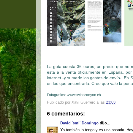
La guía cuesta 36 euros, un precio que no 
está a la venta oficialmente en España, po
internet -y sumarle los gastos de envío-. E
en los que encontrarla. Creo que vale la pena
Fotografías: www.swisscanyon.ch
Publicado por
Xavi Guerrero
a las
23:03
6 comentarios:
David 'sml' Domingo
dijo...
Yo también lo tengo y es una pasada. Hay 