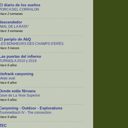
El diario de los sueños
TORCA DEL CORRALON
Hace 2 semanas
descendedor
"MAL DE LA RATA"
Hace 3 semanas
El periplo de AbQ
LES BONHEURS DES CHAMPS D'ERÉS
Hace 3 meses
Las puertas del infierno
TURNIGLA 2010 y 2019
Hace 6 años
titofrank canyoning
Meije aval
Hace 6 años
Donde estás Nirvana
Gave de La Yese Superior
Hace 6 años
Canyoning - Outdoor - Explorations
Trummelbach IV - The connection
Hace 9 años
TEC