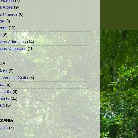
o Garona
(2)
s Alpes
(9)
s Pirineos
(6)
ège
(3)
cega
(12)
e
(6)
neos Atlánticos
(14)
neos Orientales
(18)
LIA
deña
(7)
li-Venezia Giulia
(6)
ria
(6)
bardía
(6)
monte
(11)
eto
(6)
RDANIA
dania
(7)