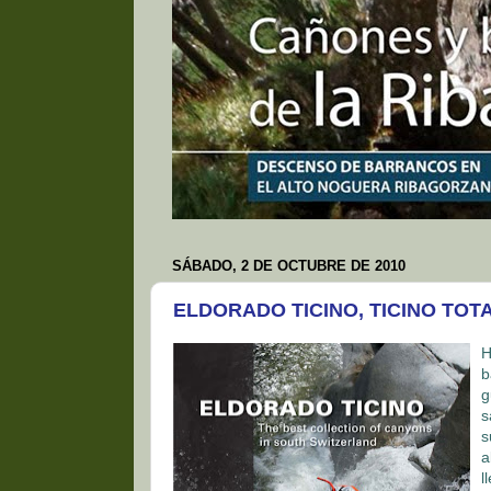
SÁBADO, 2 DE OCTUBRE DE 2010
ELDORADO TICINO, TICINO TOT
H
b
g
s
s
a
l