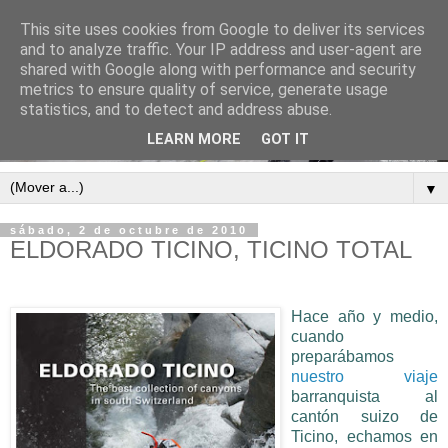
This site uses cookies from Google to deliver its services
and to analyze traffic. Your IP address and user-agent are
shared with Google along with performance and security
metrics to ensure quality of service, generate usage
statistics, and to detect and address abuse.
LEARN MORE
GOT IT
▼
sábado, 2 de octubre de 2010
ELDORADO TICINO, TICINO TOTAL
Hace año y medio,
cuando
preparábamos
nuestro viaje
barranquista al
cantón suizo de
Ticino, echamos en