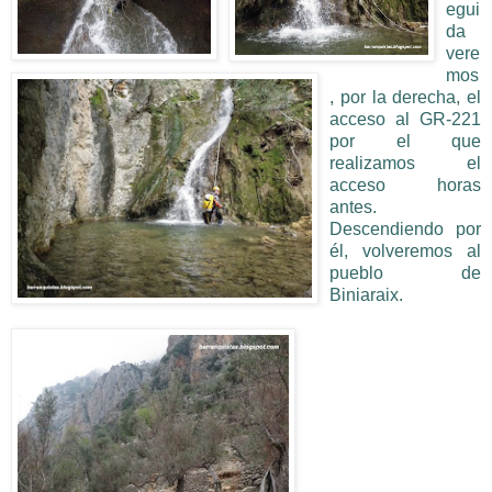
egui
da
vere
mos
, por la derecha, el
acceso al GR-221
por el que
realizamos el
acceso horas
antes.
Descendiendo por
él, volveremos al
pueblo de
Biniaraix.