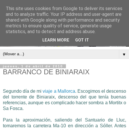
This site uses cookies from Google to deliver its services
and to analyze traffic. Your IP address and user-agent are
shared with Google along with performance and security
metrics to ensure quality of service, generate usage
statistics, and to detect and address abuse.
LEARN MORE
GOT IT
▼
jueves, 1 de abril de 2010
BARRANCO DE BINIARAIX
Segundo día de mi
viaje a Mallorca
. Escogimos el descenso
del torrente de Biniaraix, descenso del que tenía buenas
referencias, aunque es complicado hacer sombra a Mortitx o
Sa Fosca.
Para la aproximación, saliendo del Santuario de Lluc,
tomaremos la carretera Ma-10 en dirección a Sóller. Antes