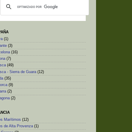
PAÑA
va
(1)
ante
(3)
celona
(16)
ona
(7)
sca
(49)
sca - Sierra de Guara
(12)
da
(35)
lorca
(9)
arra
(2)
ragona
(2)
ANCIA
es Marítimos
(12)
es de Alta Provenza
(1)