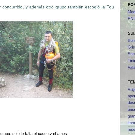
PO
ar concurrido, y además otro grupo también escogió la Fou
Mad
PN 
SUI
Ber
Gri
San
Tici
Vala
TE
Viaj
aper
des
enc
gran
libr
res
rupo, solo le falta el casco y el arnes.