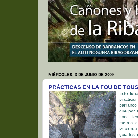
MIÉRCOLES, 3 DE JUNIO DE 2009
PRÁCTICAS EN LA FOU DE TOU
Este lun
practica
barranco
que por s
hace tie
metros q
izquierda
guiados, 