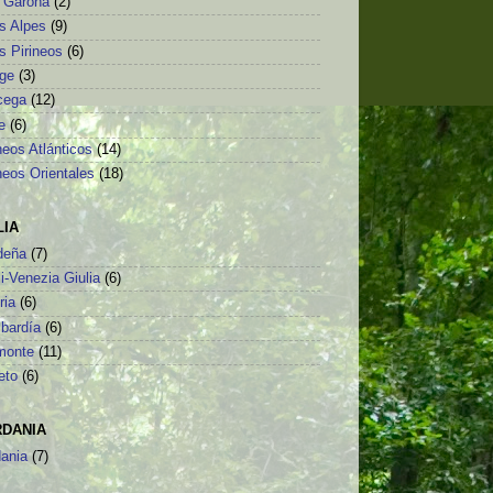
o Garona
(2)
s Alpes
(9)
s Pirineos
(6)
ège
(3)
cega
(12)
e
(6)
neos Atlánticos
(14)
neos Orientales
(18)
LIA
deña
(7)
li-Venezia Giulia
(6)
ria
(6)
bardía
(6)
monte
(11)
eto
(6)
RDANIA
dania
(7)