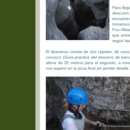
Para lleg
dirección
encuentra
tomamos 
Fou-Alba
que ento
seguir la
El descenso consta de dos rápeles, de uno
conozco (
Guía pràctica del descens de barr
altura de 20 metros para el segundo, a nos
nos esperó en la poza final sin perder detalle