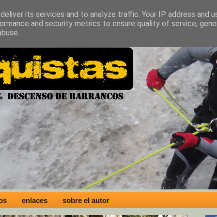
eliver its services and to analyze traffic. Your IP address and 
ormance and security metrics to ensure quality of service, gen
abuse.
os
enlaces
sobre el autor