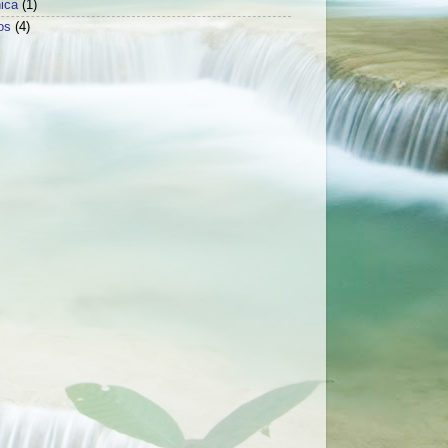
ica
(1)
os
(4)