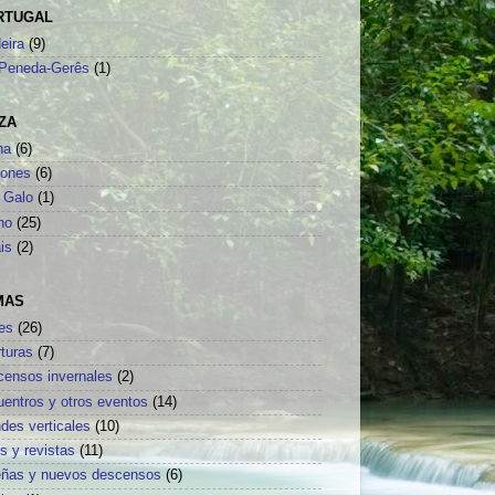
RTUGAL
eira
(9)
Peneda-Gerês
(1)
ZA
na
(6)
sones
(6)
 Galo
(1)
no
(25)
is
(2)
MAS
es
(26)
turas
(7)
censos invernales
(2)
uentros y otros eventos
(14)
des verticales
(10)
os y revistas
(11)
eñas y nuevos descensos
(6)