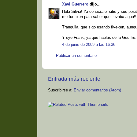
Xavi Guerrero
dijo...
Hola Silvia! Ya conocía el sitio y sus pos
me fue bien para saber que llevaba agua!!
Tranquila, que sigo usando five-ten, aunqu
Y oye Frank, ya que hablas de la Gouffre.
4 de junio de 2009 a las 16:36
Publicar un comentario
Entrada más reciente
Suscribirse a:
Enviar comentarios (Atom)