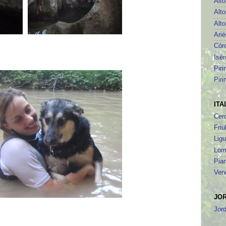
Alt
Alto
Alto
Ari
Cór
Isèr
Piri
Piri
ITA
Cer
Friu
Ligu
Lom
Pia
Ven
JO
Jor