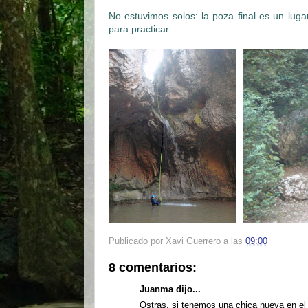
No estuvimos solos: la poza final es un lug
para practicar.
Publicado por
Xavi Guerrero
a las
09:00
8 comentarios:
Juanma dijo...
Ostras, si tenemos una chica nueva en el g