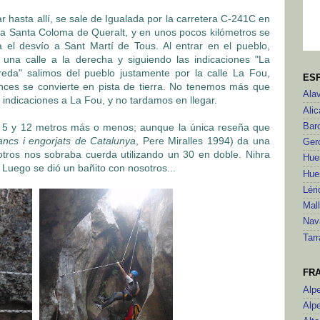
ar hasta allí, se sale de Igualada por la carretera C-241C en
 a Santa Coloma de Queralt, y en unos pocos kilómetros se
 el desvío a Sant Martí de Tous. Al entrar en el pueblo,
una calle a la derecha y siguiendo las indicaciones "La
reda" salimos del pueblo justamente por la calle La Fou,
ES
nces se convierte en pista de tierra. No tenemos más que
Ala
s indicaciones a La Fou, y no tardamos en llegar.
Alic
s 5 y 12 metros más o menos; aunque la única reseña que
Bar
ancs i engorjats de Catalunya
, Pere Miralles 1994) da una
Ger
otros nos sobraba cuerda utilizando un 30 en doble. Nihra
Hue
. Luego se dió un bañito con nosotros...
Hue
Léri
Mal
Nav
Tar
FR
Alp
Alp