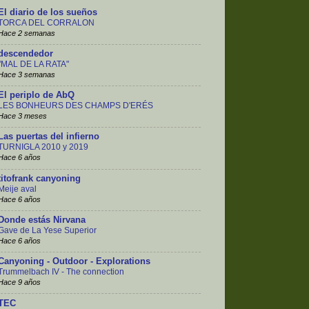
El diario de los sueños
TORCA DEL CORRALON
Hace 2 semanas
descendedor
"MAL DE LA RATA"
Hace 3 semanas
El periplo de AbQ
LES BONHEURS DES CHAMPS D'ERÉS
Hace 3 meses
Las puertas del infierno
TURNIGLA 2010 y 2019
Hace 6 años
titofrank canyoning
Meije aval
Hace 6 años
Donde estás Nirvana
Gave de La Yese Superior
Hace 6 años
Canyoning - Outdoor - Explorations
Trummelbach IV - The connection
Hace 9 años
TEC