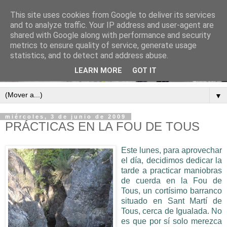
This site uses cookies from Google to deliver its services
and to analyze traffic. Your IP address and user-agent are
shared with Google along with performance and security
metrics to ensure quality of service, generate usage
statistics, and to detect and address abuse.
LEARN MORE
GOT IT
▼
miércoles, 3 de junio de 2009
PRÁCTICAS EN LA FOU DE TOUS
Este lunes, para aprovechar
el día, decidimos dedicar la
tarde a practicar maniobras
de cuerda en la Fou de
Tous, un cortísimo barranco
situado en Sant Martí de
Tous, cerca de Igualada. No
es que por sí solo merezca