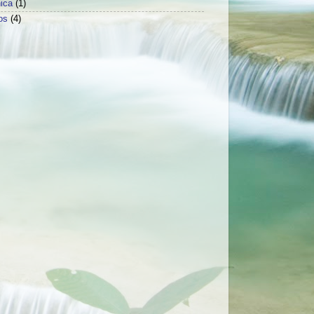
ica
(1)
os
(4)