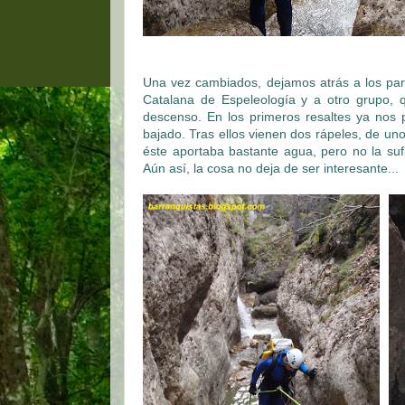
Una vez cambiados, dejamos atrás a los par
Catalana de Espeleología y a otro grupo,
descenso. En los primeros resaltes ya nos 
bajado. Tras ellos vienen dos rápeles, de uno
éste aportaba bastante agua, pero no la su
Aún así, la cosa no deja de ser interesante...