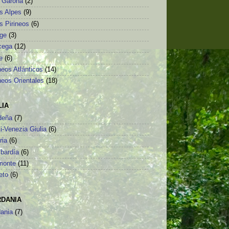
o Garona
(2)
s Alpes
(9)
s Pirineos
(6)
ège
(3)
cega
(12)
e
(6)
neos Atlánticos
(14)
neos Orientales
(18)
LIA
deña
(7)
li-Venezia Giulia
(6)
ria
(6)
bardía
(6)
monte
(11)
eto
(6)
RDANIA
dania
(7)