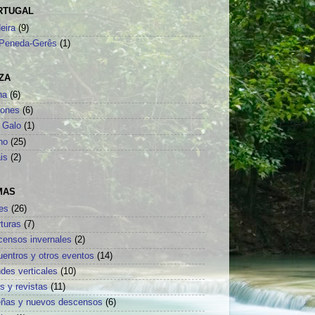
RTUGAL
eira
(9)
Peneda-Gerês
(1)
ZA
na
(6)
sones
(6)
 Galo
(1)
no
(25)
is
(2)
MAS
es
(26)
turas
(7)
censos invernales
(2)
uentros y otros eventos
(14)
des verticales
(10)
os y revistas
(11)
eñas y nuevos descensos
(6)