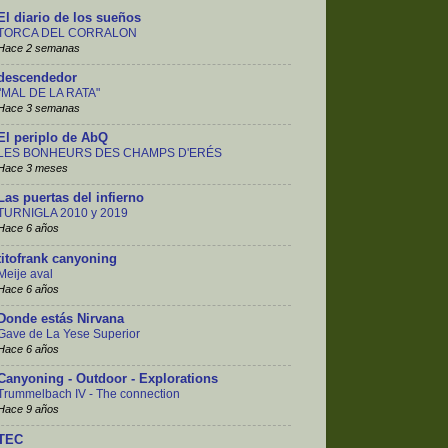
El diario de los sueños
TORCA DEL CORRALON
Hace 2 semanas
descendedor
"MAL DE LA RATA"
Hace 3 semanas
El periplo de AbQ
LES BONHEURS DES CHAMPS D'ERÉS
Hace 3 meses
Las puertas del infierno
TURNIGLA 2010 y 2019
Hace 6 años
titofrank canyoning
Meije aval
Hace 6 años
Donde estás Nirvana
Gave de La Yese Superior
Hace 6 años
Canyoning - Outdoor - Explorations
Trummelbach IV - The connection
Hace 9 años
TEC