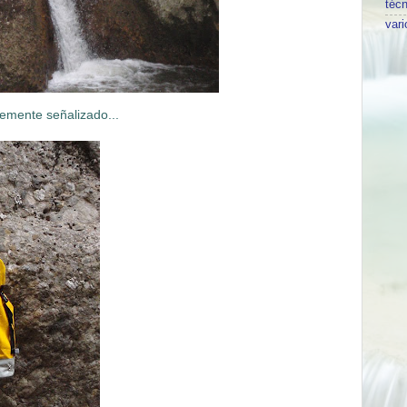
técn
vari
temente señalizado...