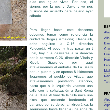
días con aguas vivas. Por eso, el
viernes por la noche David y yo nos
pusimos de acuerdo para bajarlo ayer
sábado.
ES
Para llegar hasta este descenso
Ala
debemos tomar como referencia la
Alic
ciudad de Berga (Barcelona). Desde allí,
debe seguirse la C-16 dirección
Bar
Puigcerdà. Al poco, y tras pasar un t
Ger
únel, hay que desviarse a la derecha
Hue
por la carretera C-26, dirección Vilada y
Hue
Ripoll. Siguiendo por aquí
Léri
atravesaremos el embalse de La Baells
Mal
por un puente, y en apenas 8 kilómetros
llegaremos al pueblo de Vilada, que
Nav
atravesaremos prestando atención,
Tar
hasta que a la izquierda veamos una
calle con la señalización a Sant Romà
FR
de la Clusa. Al final de la calle nace una
pista que asciende bordeando el
Alp
barranco por su derecha hidrográfica: la
Alp
seguiremos hasta llegar a una zona de