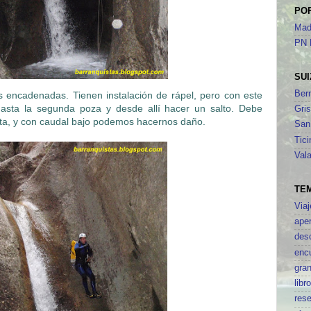
PO
Mad
PN 
SUI
Ber
 encadenadas. Tienen instalación de rápel, pero con este
hasta la segunda poza y desde allí hacer un salto. Debe
Gri
usta, y con caudal bajo podemos hacernos daño.
San
Tici
Vala
TE
Viaj
aper
des
enc
gran
libr
res