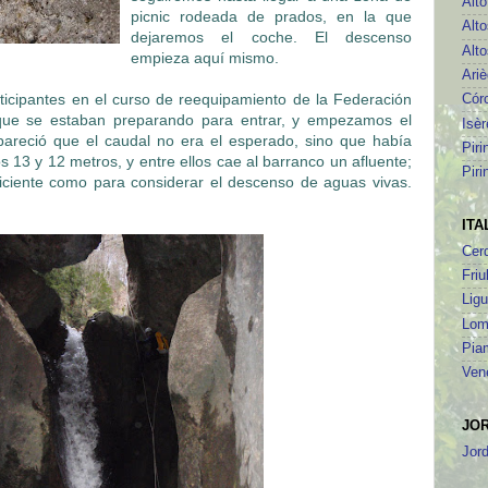
Alt
picnic rodeada de prados, en la que
Alto
dejaremos el coche. El descenso
Alto
empieza aquí mismo.
Ari
ticipantes en el curso de reequipamiento de la Federación
Cór
 que se estaban preparando para entrar, y empezamos el
Isèr
pareció que el caudal no era el esperado, sino que había
Piri
s 13 y 12 metros, y entre ellos cae al barranco un afluente;
Piri
ficiente como para considerar el descenso de aguas vivas.
ITA
Cer
Friu
Ligu
Lom
Pia
Ven
JO
Jor