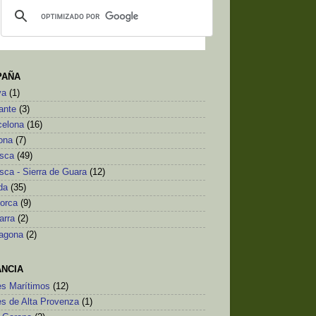
PAÑA
va
(1)
ante
(3)
celona
(16)
ona
(7)
sca
(49)
sca - Sierra de Guara
(12)
da
(35)
lorca
(9)
arra
(2)
ragona
(2)
ANCIA
es Marítimos
(12)
es de Alta Provenza
(1)