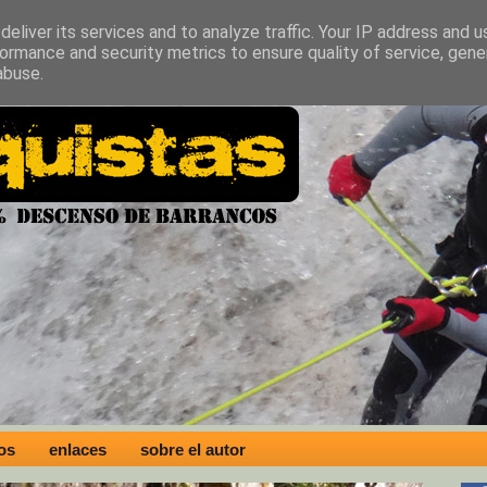
eliver its services and to analyze traffic. Your IP address and 
ormance and security metrics to ensure quality of service, gen
abuse.
os
enlaces
sobre el autor