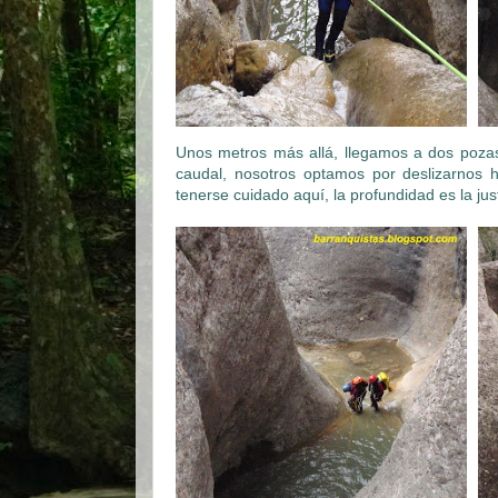
Unos metros más allá, llegamos a dos pozas
caudal, nosotros optamos por deslizarnos 
tenerse cuidado aquí, la profundidad es la j