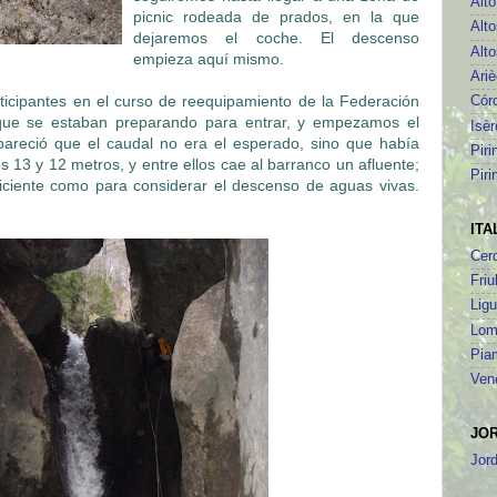
Alt
picnic rodeada de prados, en la que
Alto
dejaremos el coche. El descenso
Alto
empieza aquí mismo.
Ari
ticipantes en el curso de reequipamiento de la Federación
Cór
 que se estaban preparando para entrar, y empezamos el
Isèr
pareció que el caudal no era el esperado, sino que había
Piri
s 13 y 12 metros, y entre ellos cae al barranco un afluente;
Piri
ficiente como para considerar el descenso de aguas vivas.
ITA
Cer
Friu
Ligu
Lom
Pia
Ven
JO
Jor