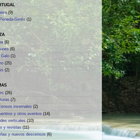
RTUGAL
eira
(9)
Peneda-Gerês
(1)
ZA
na
(6)
sones
(6)
 Galo
(1)
no
(25)
is
(2)
MAS
es
(26)
turas
(7)
censos invernales
(2)
uentros y otros eventos
(14)
des verticales
(10)
os y revistas
(11)
eñas y nuevos descensos
(6)