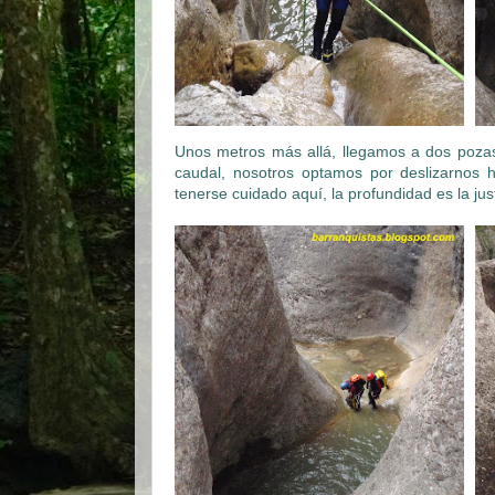
Unos metros más allá, llegamos a dos pozas
caudal, nosotros optamos por deslizarnos 
tenerse cuidado aquí, la profundidad es la j