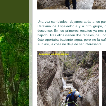
Una vez cambiados, dejamos atrás a los par
Catalana de Espeleología y a otro grupo,
descenso. En los primeros resaltes ya nos 
bajado. Tras ellos vienen dos rápeles, de uno
éste aportaba bastante agua, pero no la su
Aún así, la cosa no deja de ser interesante...