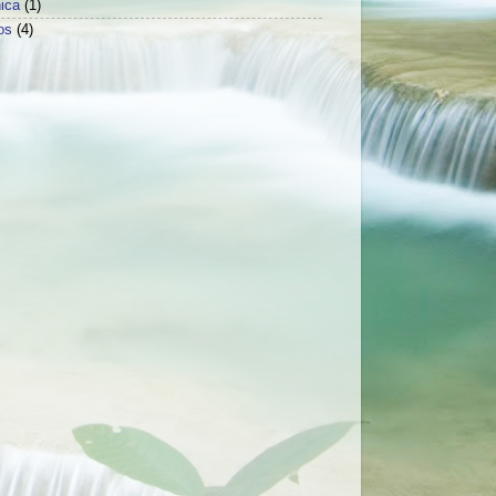
ica
(1)
os
(4)