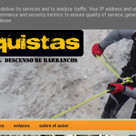
eliver its services and to analyze traffic. Your IP address and 
ormance and security metrics to ensure quality of service, gen
abuse.
os
enlaces
sobre el autor