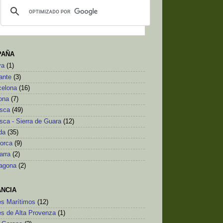
PAÑA
va
(1)
ante
(3)
celona
(16)
ona
(7)
sca
(49)
sca - Sierra de Guara
(12)
da
(35)
lorca
(9)
arra
(2)
ragona
(2)
ANCIA
es Marítimos
(12)
es de Alta Provenza
(1)