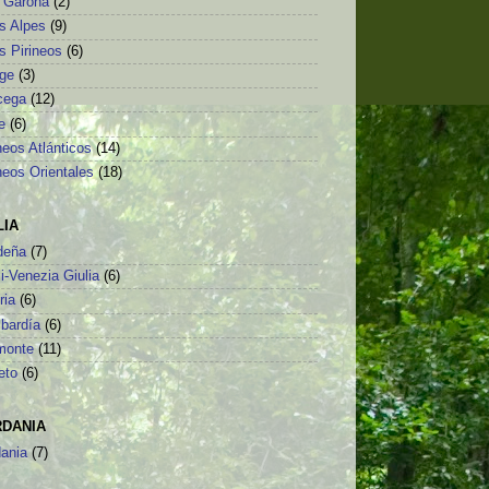
o Garona
(2)
s Alpes
(9)
s Pirineos
(6)
ège
(3)
cega
(12)
e
(6)
neos Atlánticos
(14)
neos Orientales
(18)
LIA
deña
(7)
li-Venezia Giulia
(6)
ria
(6)
bardía
(6)
monte
(11)
eto
(6)
RDANIA
dania
(7)