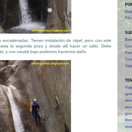
PO
Mad
PN 
SUI
Ber
 encadenadas. Tienen instalación de rápel, pero con este
hasta la segunda poza y desde allí hacer un salto. Debe
Gri
usta, y con caudal bajo podemos hacernos daño.
San
Tici
Vala
TE
Viaj
aper
des
enc
gran
libr
res