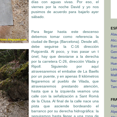
días con aguas vivas. Por eso, el
viernes por la noche David y yo nos
pusimos de acuerdo para bajarlo ayer
sábado.
ES
Para llegar hasta este descenso
Ala
debemos tomar como referencia la
Alic
ciudad de Berga (Barcelona). Desde allí,
debe seguirse la C-16 dirección
Bar
Puigcerdà. Al poco, y tras pasar un t
Ger
únel, hay que desviarse a la derecha
Hue
por la carretera C-26, dirección Vilada y
Hue
Ripoll. Siguiendo por aquí
Léri
atravesaremos el embalse de La Baells
Mal
por un puente, y en apenas 8 kilómetros
llegaremos al pueblo de Vilada, que
Nav
atravesaremos prestando atención,
Tar
hasta que a la izquierda veamos una
calle con la señalización a Sant Romà
FR
de la Clusa. Al final de la calle nace una
pista que asciende bordeando el
Alp
barranco por su derecha hidrográfica: la
Alp
seguiremos hasta llegar a una zona de