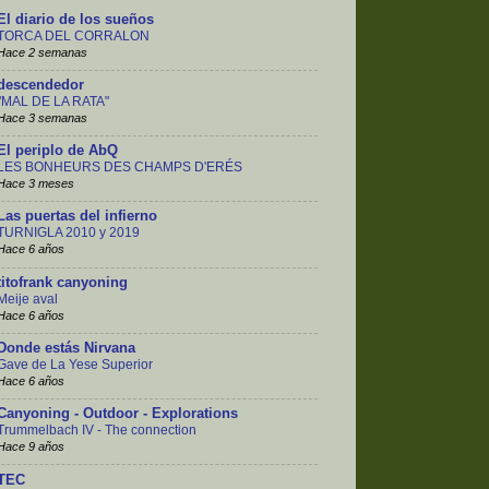
El diario de los sueños
TORCA DEL CORRALON
Hace 2 semanas
descendedor
"MAL DE LA RATA"
Hace 3 semanas
El periplo de AbQ
LES BONHEURS DES CHAMPS D'ERÉS
Hace 3 meses
Las puertas del infierno
TURNIGLA 2010 y 2019
Hace 6 años
titofrank canyoning
Meije aval
Hace 6 años
Donde estás Nirvana
Gave de La Yese Superior
Hace 6 años
Canyoning - Outdoor - Explorations
Trummelbach IV - The connection
Hace 9 años
TEC