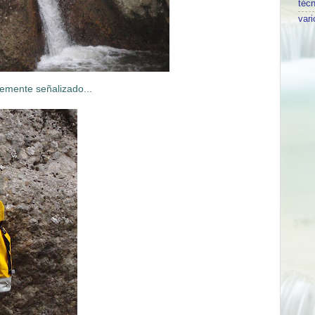
técn
vari
temente señalizado...