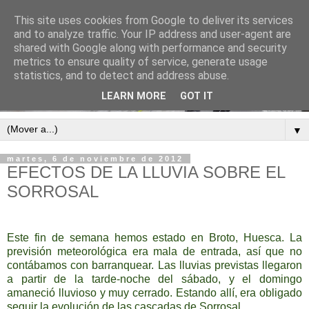
This site uses cookies from Google to deliver its services
and to analyze traffic. Your IP address and user-agent are
shared with Google along with performance and security
metrics to ensure quality of service, generate usage
statistics, and to detect and address abuse.
LEARN MORE
GOT IT
▼
martes, 6 de noviembre de 2012
EFECTOS DE LA LLUVIA SOBRE EL
SORROSAL
Este fin de semana hemos estado en Broto, Huesca. La
previsión meteorológica era mala de entrada, así que no
contábamos con barranquear. Las lluvias previstas llegaron
a partir de la tarde-noche del sábado, y el domingo
amaneció lluvioso y muy cerrado. Estando allí, era obligado
seguir la evolución de las cascadas de Sorrosal.