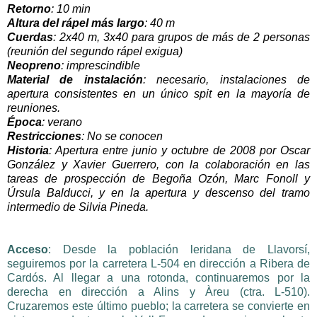
Retorno
: 10 min
Altura del r
ápel más l
argo
: 40 m
Cuerdas
: 2x4
0 m, 3x40 para grupos de más de 2 personas
(reunión del segundo rápel exigua)
Neopreno
: imprescindible
Material de instalación
: necesario, instalaciones de
apertura consistentes en un único spit en la mayoría de
reuniones.
Época
: ve
rano
Restriccio
nes
: No se conocen
Historia
: Apertura entre junio y octubre de 2008 por Oscar
González y Xavier Guerrero, con la colaboración en las
tareas de prospección de Begoña Ozón, Marc Fonoll y
Úrsula Balducci, y en la apertura y descenso del tramo
intermedio de Silvia Pineda.
Acceso
: Desde la población leridana de Llavorsí,
seguiremos por la carretera L-504 en dirección a Ribera de
Cardós. Al llegar a una rotonda, continuaremos por la
derecha en dirección a Alins y Àreu (ctra. L-510).
Cruzaremos este último pueblo; la carretera se convierte en