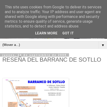
This site uses cookies from Google to deliver its services
and to analyze traffic. Your IP address and user-agent are
shared with Google along with performance and security
metrics to ensure quality of service, generate usage
statistics, and to detect and address abuse.
LEARN MORE
GOT IT
▼
jueves, 24 de septiembre de 2009
RESEÑA DEL BARRANC DE SOTLLO