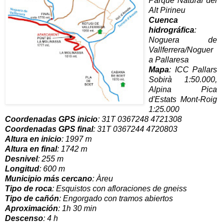
Parque Natural del
Alt Pirineu
Cuenca
hidrográfica
:
Noguera de
Vallferrera/Noguer
a Pallaresa
Mapa
: ICC Pall
ars
Sobirà 1:50.000,
Alpina Pica
d'Estats Mont-Roig
1:25.000
Coorden
adas GPS inicio
: 31T 0367248 4721308
Coordenadas GPS final
: 31T 0367244 4720803
Altura en inicio
: 19
97 m
Altura en final
: 1742 m
Desnivel
: 255 m
Longitud
: 6
00 m
Municipio más cercano
: Àreu
Tipo de roca
: E
squistos con afloraciones de gneiss
Tipo de cañón
: Engorgado con tramos abiertos
Aproximación
: 1h 30 min
Descenso
: 4 h